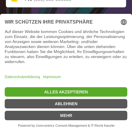
Online-Kurs
Kommentar
En cliquant sur ce bouton, vous acceptez notre
politique de confidentialité
et nos
conditions générales
d'utilisation.
ENVOYER