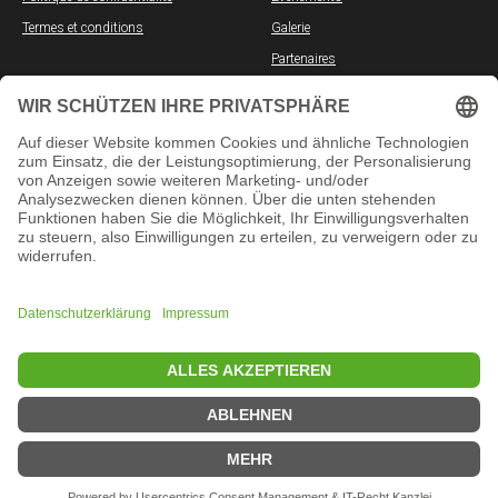
Termes et conditions
Galerie
Partenaires
Offres d'emploi
RÉSEAUX SOCIAUX
INFORMATION
YouTube
Cours en présentiel
TikTok
Cours en ligne
Instagram
Formations pour entreprises
Facebook
Examens
LinkedIn
Test de placement
Telegram
FAQ
WhatsApp
App Store
Google Play