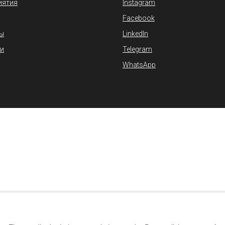
иятия
Instagram
Facebook
ы
LinkedIn
и
Telegram
WhatsApp