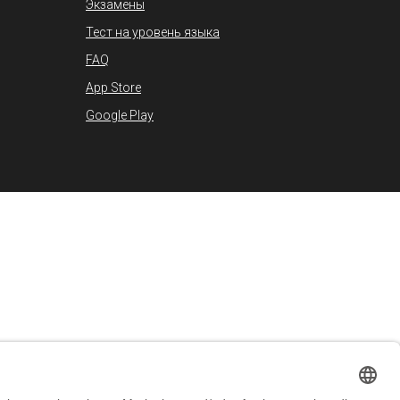
Экзамены
Тест на уровень языка
FAQ
App Store
Google Play