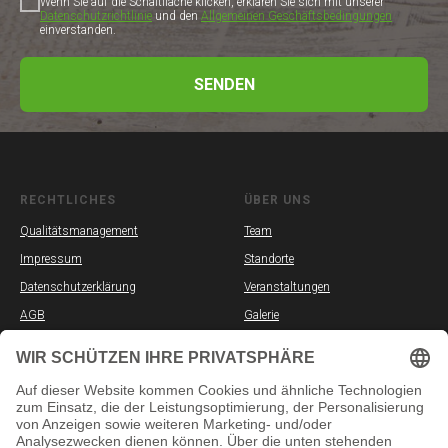
Wenn Sie auf die Schaltfläche klicken, erklären Sie sich mit unserer
Datenschutzrichtlinie
und den
Allgemeinen Geschäftsbedingungen
einverstanden.
SENDEN
RECHTLICHES
ÜBER UNS
Qualitätsmanagement
Team
Impressum
Standorte
Datenschutzerklärung
Veranstaltungen
AGB
Galerie
Partner
Stellenangebote
SOZIALE MEDIEN
INFORMATION