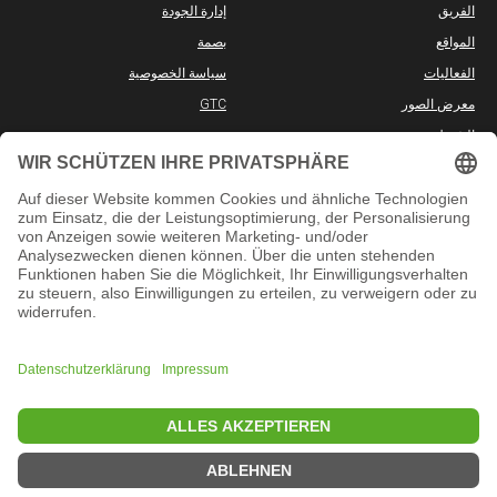
الفريق
إدارة الجودة
المواقع
بصمة
الفعاليات
سياسة الخصوصية
معرض الصور
GTC
الشريك
الوظائف الشاغرة
المعلومات
وسائل التواصل الاجتماعي
ا
دورات حضورية
YouTube
الدورات التدريبية عبر الإنترنت
TikTok
الامتحانات
Instagram
اختبار تحديد المستوى
Facebook
LinkedIn
FAQ
Telegram
App Store
WhatsApp
Google Play