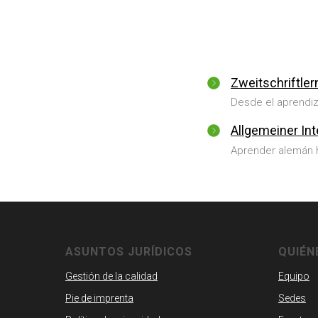
Zweitschriftler
Desde el aprendiza
Allgemeiner In
Aprender alemán ha
ASUNTOS JURÍDICOS
QUIÉN
Gestión de la calidad
Equipo
Pie de imprenta
Sedes