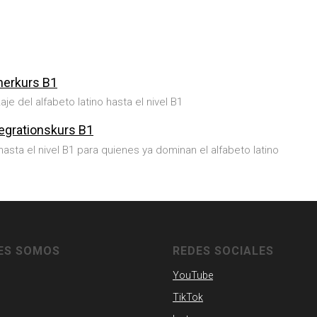
nerkurs B1
je del alfabeto latino hasta el nivel B1
tegrationskurs B1
sta el nivel B1 para quienes ya dominan el alfabeto latino
ES SOMOS
REDES SOCIALES
YouTube
TikTok