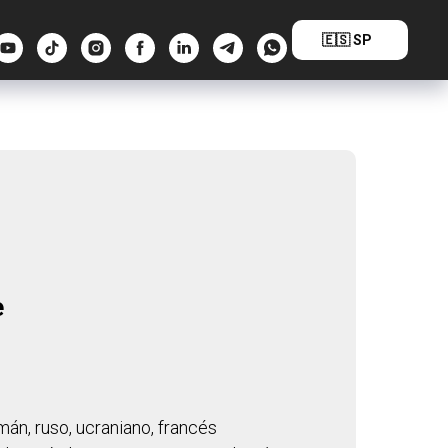
🇪🇸 SP
e
án, ruso, ucraniano, francés