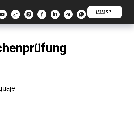
🇪🇸 SP
achenprüfung
guaje